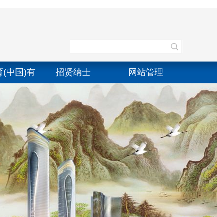
育(中国)有
招贤纳士
网站管理
司,官网