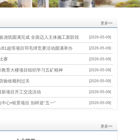
更多>>
板浇筑圆满完成 全面迈入主体施工新阶段
[2026-05-09]
心B1超塔项目羽毛球竞赛活动圆满举办
[2026-05-09]
比赛
[2026-05-09]
来教育大楼项目组织学习五矿精神
[2026-05-09]
防验收顺利过关
[2026-05-09]
展新项目开工交流活动
[2026-05-09]
远达国际召开2026年度运营工作会
中心•裕景项目 别样迎“五一”
[2026-05-09]
更多>>