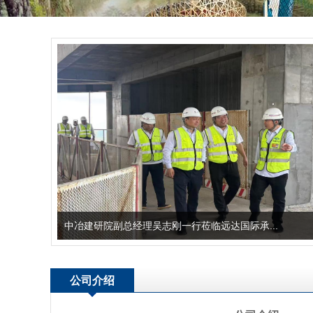
中冶建研院副总经理吴志刚一行莅临远达国际承...
公司介绍